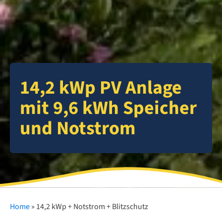
14,2 kWp PV Anlage
mit 9,6 kWh Speicher
und Notstrom
Home
»
14,2 kWp + Notstrom + Blitzschutz