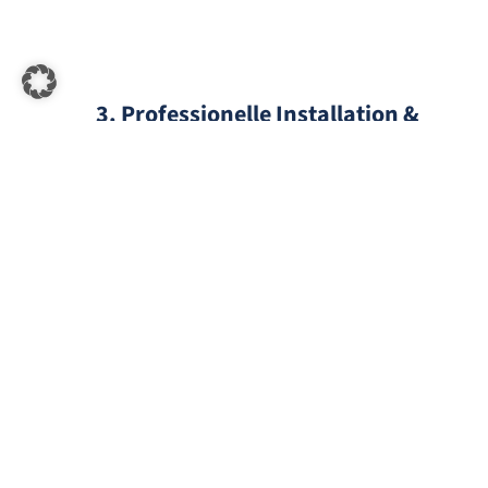
3. Professionelle Installation &
Inbetriebnahme
Die Montage der gesamten PV Anlage
geschieht durch unser Fachpersonal.
Über die termingenaue Installation
bis zur abschließenden Einweisung
erhalten Sie alles aus einer Hand. Im
Anschluss kümmern wir uns um die
Inbetriebnahme durch den EVU.