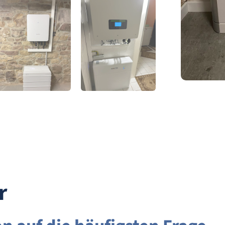
Stromspeicher
Stromspeicher
von TB Solar
von TB Solar
r