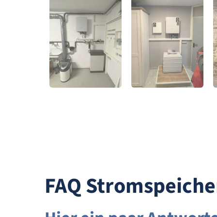
Stromspeicher
Stromspeicher
von TB Solar
von TB Solar
FAQ Stromspeiche