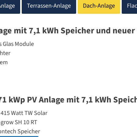
Anlage
Terrassen-Anlage
Dach-Anlage
Fla
age mit 7,1 kWh Speicher und neuer 
s Glas Module
chter
tem
71 kWp PV Anlage mit 7,1 kWh Speic
 415 Watt TW Solar
grow SH 10 RT
ontech Speicher