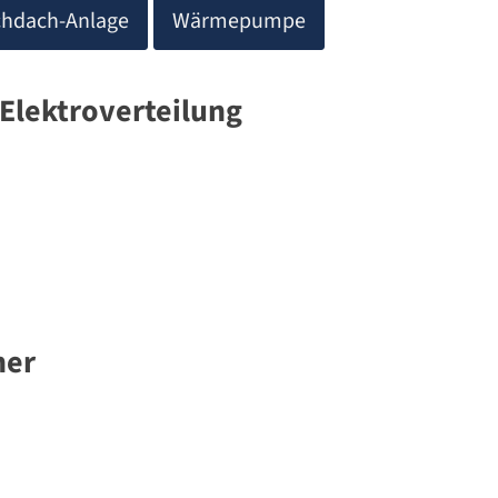
chdach-Anlage
Wärmepumpe
Elektroverteilung
her