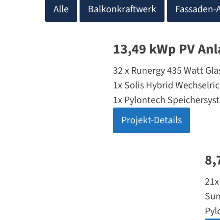
Alle
Balkonkraftwerk
Fassaden-
13,49 kWp PV Anl
32 x Runergy 435 Watt Gla
1x Solis Hybrid Wechselri
1x Pylontech Speichersys
Projekt-Details
8,
21x
Sun
Pyl