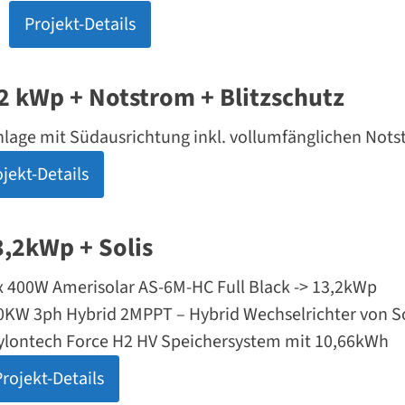
Projekt-Details
2 kWp + Notstrom + Blitzschutz
nlage mit Südausrichtung inkl. vollumfänglichen Nots
jekt-Details
3,2kWp + Solis
x 400W Amerisolar AS-6M-HC Full Black -> 13,2kWp
10KW 3ph Hybrid 2MPPT – Hybrid Wechselrichter von So
Pylontech Force H2 HV Speichersystem mit 10,66kWh
Projekt-Details