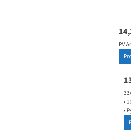
14,
PV A
Pro
1
33
• 
• 